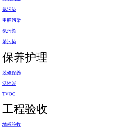
氨污染
甲醛污染
氡污染
苯污染
保养护理
装修保养
活性炭
TVOC
工程验收
地板验收