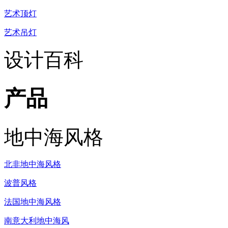
艺术顶灯
艺术吊灯
设计百科
产品
地中海风格
北非地中海风格
波普风格
法国地中海风格
南意大利地中海风