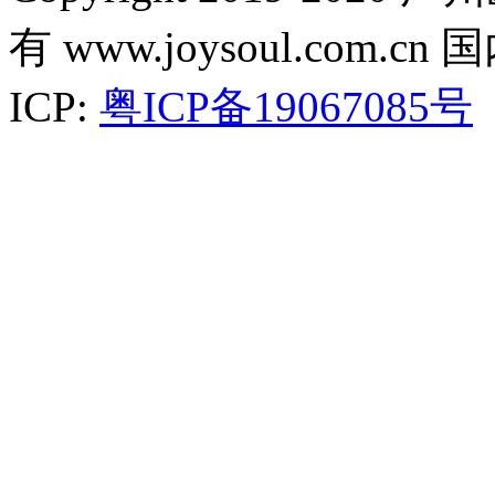
有 www.joysoul.co
ICP:
粤ICP备19067085号