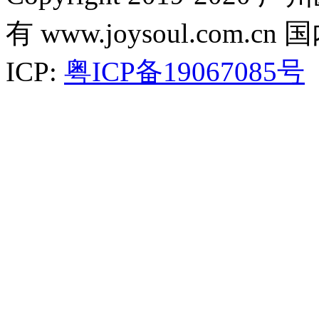
有 www.joysoul.co
ICP:
粤ICP备19067085号